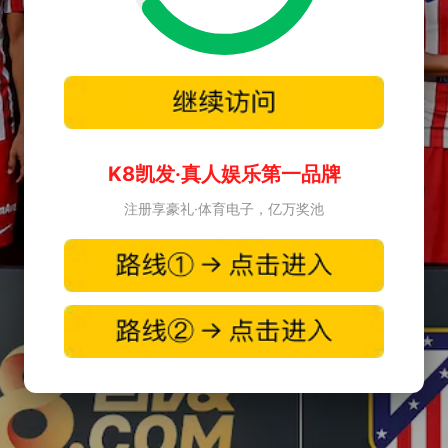
K8凯发·真人娱乐第一品牌
注册享豪礼·体育电子，亿万奖池